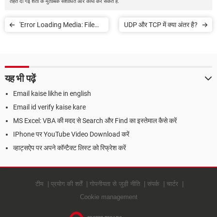
तहत दी गई शर्तों के मुताबिक संशोधित और कॉपी कर सकते हैं.
'Error Loading Media: File
UDP और TCP में क्या अंतर है?
Could Not Be Played' एरर
मैसेज कैसे ठीक करें
यह भी पढ़ें
Email kaise likhe in english
Email id verify kaise kare
MS Excel: VBA की मदद से Search और Find का इस्तेमाल कैसे करें
IPhone पर YouTube Video Download करें
व्हाट्सऐप पर अपने कॉन्टैक्ट लिस्ट को रिफ्रेश करें
टीम
प्रयोग की शर्तें
गोपनीयता से जुड़ी नीति
संपर्क
चार्टर
Cookie management