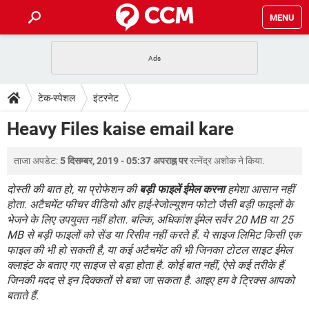
MENU
होम
JioMart से सामान ऑर्डर करें
प्रेगनेंसी ऐप्स
टेक-स्पेशल
टेक-स्पेशल
इंटरनेट
फोन पर अकाउंट बैलेंस चेक
TIKTOK होम फीड मैनेज करें
2020 के फ्री एंटीवायरस
JioPhone में ArogyaSetu ऐप
डाउनलोड
Heavy Files kaise email kare
WhatsApp Hack हो गया?
Lucky Patcher यूज करें
बेस्ट फ्री ऑनलाइन गेम्स
Vidmate
PUBG Mobile
FORUM
ताजा अपडेट:
5 दिसम्बर, 2019 - 05:37 अपराह्न पर
रत्नेंद्र अशोक
ने किया.
WhatsRemoved+
TikTok Account Freeze हो गया
JioPhone में TikTok डाउनलोड
दोस्ती की बात हो, या प्रोफेशन की
बड़ी फाइलें ईमेल करना
हमेशा आसान नहीं
एनसाइक्लोपीडिया
होता. अटैचमेंट फीचर वीडियो और हाई-रेजोल्यूशन फोटो जैसी बड़ी फाइलों के
SBI बैंक अकाउंट नंबर पता करें
भेजने के लिए उपयुक्त नहीं होता. बल्कि, अधिकांश ईमेल सर्वर 20 MB या 25
केबल और कनेक्टर्स
कंप्यूटर बस
MB से बड़ी फाइलों को सेंड या रिसीव नहीं करते हैं. ये साइज लिमिट किसी एक
सीरियल और पैरलल पोर्ट
फाइल की भी हो सकती है, या कई अटैचमेंट की भी जिनका टोटल साइट ईमेल
क्लाइंट के बताए गए साइज से बड़ा होता है. कोई बात नहीं, ऐसे कई तरीके हैं
जिनकी मदद से इन दिक्कतों से बचा जा सकता है. आइए हम वे ट्रिक्स आपको
बताते हैं.