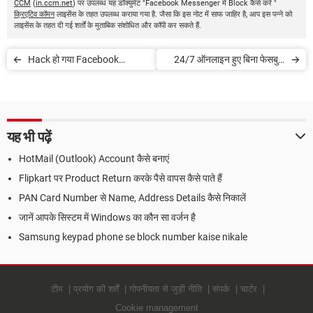
CCM
(
in.ccm.net
) पर उपलब्ध यह डॉक्युमेंट "Facebook Messenger में Block कैसे करें "
क्रिएटिव कॉमन
लाइसेंस के तहत उपलब्ध कराया गया है. जैसा कि इस नोट में साफ जाहिर है, आप इस पन्ने को
लाइसेंस के तहत दी गई शर्तों के मुताबिक संशोधित और कॉपी कर सकते हैं.
Hack हो गया Facebook
24/7 ऑनलाइन हुए बिना फेसबुक
Account, ऐसे Recover करें
पेज पर नजर रखें
यह भी पढ़ें
HotMail (Outlook) Account कैसे बनाएं
Flipkart पर Product Return करके पैसे वापस कैसे पाते हैं
PAN Card Number से Name, Address Details कैसे निकालें
जानें आपके सिस्टम में Windows का कौन सा वर्जन है
Samsung keypad phone se block number kaise nikale
टीम
प्रयोग की शर्तें
गोपनीयता से जुड़ी नीति
संपर्क
चार्टर
Cookie management