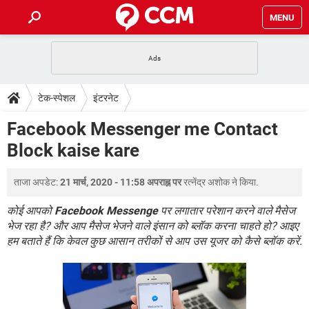
MENU
होम
JioMart से सामान ऑर्डर करें
प्रेगनेंसी ऐप्स
टेक-स्पेशल
टेक-स्पेशल
इंटरनेट
फोन पर अकाउंट बैलेंस चेक
TIKTOK होम फीड मैनेज करें
2020 के फ्री एंटीवायरस
JioPhone में ArogyaSetu ऐप
डाउनलोड
Facebook Messenger me Contact
WhatsApp Hack हो गया?
Lucky Patcher यूज करें
बेस्ट फ्री ऑनलाइन गेम्स
Block kaise kare
Vidmate
PUBG Mobile
FORUM
WhatsRemoved+
ताजा अपडेट:
21 मार्च, 2020 - 11:58 अपराह्न पर
रत्नेंद्र अशोक
ने किया.
TikTok Account Freeze हो गया
JioPhone में TikTok डाउनलोड
एनसाइक्लोपीडिया
SBI बैंक अकाउंट नंबर पता करें
कोई आपको
Facebook Messenge
पर लगातार परेशान करने वाले मैसेज
केबल और कनेक्टर्स
कंप्यूटर बस
भेज रहा है? और आप मैसेज भेजने वाले इंसान को ब्लॉक करना चाहते हो? आइए
हम बताते हैं कि केवल कुछ आसान तरीकों से आप उस यूजर को कैसे ब्लॉक करें.
सीरियल और पैरलल पोर्ट