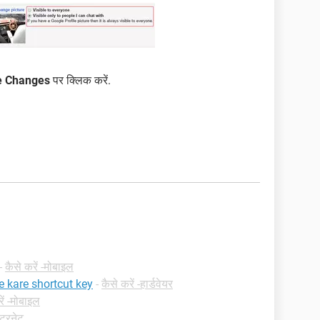
e Changes
पर क्लिक करें.
-
कैसे करें -मोबाइल
 kare shortcut key
-
कैसे करें -हार्डवेयर
ें -मोबाइल
इंटरनेट