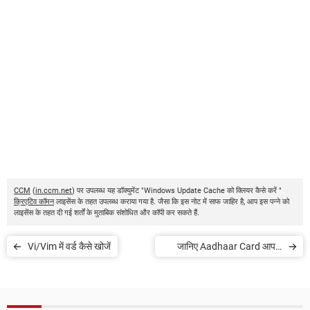
CCM
(
in.ccm.net
) पर उपलब्ध यह डॉक्युमेंट "Windows Update Cache को क्लियर कैसे करें "
क्रिएटिव कॉमन
लाइसेंस के तहत उपलब्ध कराया गया है. जैसा कि इस नोट में साफ जाहिर है, आप इस पन्ने को
लाइसेंस के तहत दी गई शर्तों के मुताबिक संशोधित और कॉपी कर सकते हैं.
Vi/Vim में वर्ड कैसे खोजें
जानिए Aadhaar Card आपके
Bank Account से Link है या नहीं