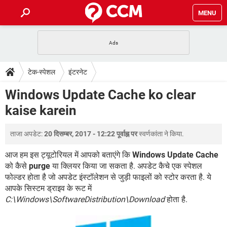
MENU
होम
JioMart से सामान ऑर्डर करें
प्रेगनेंसी ऐप्स
टेक-स्पेशल
टेक-स्पेशल
इंटरनेट
फोन पर अकाउंट बैलेंस चेक
TIKTOK होम फीड मैनेज करें
2020 के फ्री एंटीवायरस
JioPhone में ArogyaSetu ऐप
डाउनलोड
Windows Update Cache ko clear
WhatsApp Hack हो गया?
Lucky Patcher यूज करें
बेस्ट फ्री ऑनलाइन गेम्स
kaise karein
Vidmate
PUBG Mobile
FORUM
WhatsRemoved+
ताजा अपडेट:
20 दिसम्बर, 2017 - 12:22 पूर्वाह्न पर
स्वर्णकांता
ने किया.
TikTok Account Freeze हो गया
JioPhone में TikTok डाउनलोड
एनसाइक्लोपीडिया
SBI बैंक अकाउंट नंबर पता करें
आज हम इस ट्यूटोरियल में आपको बताएंगे कि
Windows Update Cache
केबल और कनेक्टर्स
कंप्यूटर बस
को कैसे
purge
या क्लियर किया जा सकता है. अपडेट कैचे एक स्पेशल
फोल्डर होता है जो अपडेट इंस्टॉलेशन से जुड़ी फाइलों को स्टोर करता है. ये
सीरियल और पैरलल पोर्ट
आपके सिस्टम ड्राइव के रूट में
C:\Windows\SoftwareDistribution\Download
होता है.