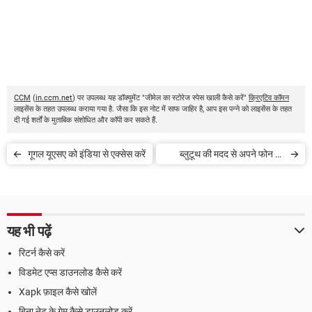
CCM
(
in.ccm.net
) पर उपलब्ध यह डॉक्युमेंट "जीमेल का स्टोरेज स्पेस खाली कैसे करें"
क्रिएटिव कॉमन
लाइसेंस के तहत उपलब्ध कराया गया है. जैसा कि इस नोट में साफ जाहिर है, आप इस पन्ने को लाइसेंस के तहत
दी गई शर्तों के मुताबिक संशोधित और कॉपी कर सकते हैं.
गूगल यूएसए को इंडिया से एक्सेस करें
ब्लुटूथ की मदद से अपने फोन को
मॉडेम बनाएं
यह भी पढ़ें
रिटर्न कैसे करें
विडमेट एप्स डाउनलोड कैसे करें
Xapk फ़ाइल कैसे खोलें
बिना नेट के गेम कैसे डाउनलोड करें