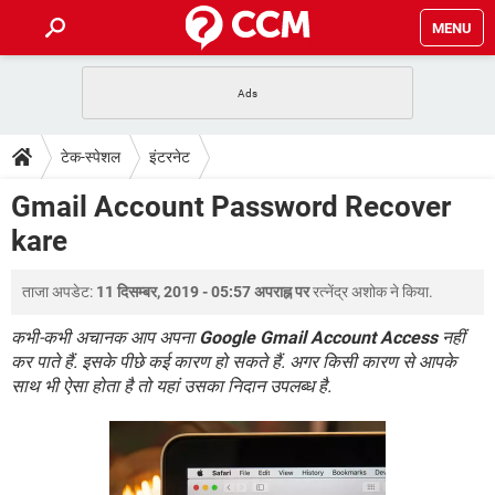
MENU
होम
JioMart से सामान ऑर्डर करें
प्रेगनेंसी ऐप्स
टेक-स्पेशल
टेक-स्पेशल
इंटरनेट
फोन पर अकाउंट बैलेंस चेक
TIKTOK होम फीड मैनेज करें
2020 के फ्री एंटीवायरस
JioPhone में ArogyaSetu ऐप
डाउनलोड
Gmail Account Password Recover
WhatsApp Hack हो गया?
Lucky Patcher यूज करें
बेस्ट फ्री ऑनलाइन गेम्स
kare
Vidmate
PUBG Mobile
FORUM
WhatsRemoved+
ताजा अपडेट:
11 दिसम्बर, 2019 - 05:57 अपराह्न पर
रत्नेंद्र अशोक
ने किया.
TikTok Account Freeze हो गया
JioPhone में TikTok डाउनलोड
एनसाइक्लोपीडिया
SBI बैंक अकाउंट नंबर पता करें
कभी-कभी अचानक आप अपना
Google Gmail Account Access
नहीं
केबल और कनेक्टर्स
कंप्यूटर बस
कर पाते हैं. इसके पीछे कई कारण हो सकते हैं. अगर किसी कारण से आपके
साथ भी ऐसा होता है तो यहां उसका निदान उपलब्ध है.
सीरियल और पैरलल पोर्ट