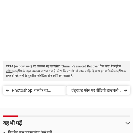
CCM
(
in.ccm.net
) पर उपलब्ध यह डॉक्युमेंट "Gmail Password Recover कैसे करें"
क्रिएटिव
कॉमन
लाइसेंस के तहत उपलब्ध कराया गया है. जैसा कि इस नोट में साफ जाहिर है, आप इस पन्ने को लाइसेंस के
तहत दी गई शर्तों के मुताबिक संशोधित और कॉपी कर सकते हैं.
Photoshop: तस्वीर का
एंड्राएड फोन पर वीडियो डाउनलोड
बैकग्राउंड बदलें
करें
यह भी पढ़ें
विडमेट एप्स डाउनलोड कैसे करें