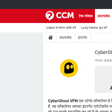
टेक-स्पेशल
डाउनलोड
JioMart से सामान ऑर्डर करें
Lucky Patcher यूज करें
डाउनलोड
इंटरनेट
CyberG
संपादक:
S.A.D
CyberGhost VPN
एक VPN सॉफ्टवेयर है ज
हैं. यह सॉफ्टवेयर आपका इंटरनेट प्रोटोकॉल य
को यूज करके ब्राउजिंग कर रहे हैं तो आपका डा