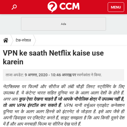
MENU
होम
JioMart से सामान ऑर्डर करें
प्रेगनेंसी ऐप्स
टेक-स्पेशल
टेक-स्पेशल
फोन पर अकाउंट बैलेंस चेक
TIKTOK होम फीड मैनेज करें
2020 के फ्री एंटीवायरस
JioPhone में ArogyaSetu ऐप
डाउनलोड
VPN ke saath Netflix kaise use
WhatsApp Hack हो गया?
Lucky Patcher यूज करें
बेस्ट फ्री ऑनलाइन गेम्स
karein
Vidmate
PUBG Mobile
FORUM
WhatsRemoved+
ताजा अपडेट:
9 अगस्त, 2020 - 10:46 अपराह्न पर
स्वर्णकांता
ने किया.
TikTok Account Freeze हो गया
JioPhone में TikTok डाउनलोड
एनसाइक्लोपीडिया
SBI बैंक अकाउंट नंबर पता करें
नेटफ्लिक्स पर फिल्मों और सीरीज की लंबी चौड़ी लिस्ट स्ट्रीमिंग के लिए
केबल और कनेक्टर्स
कंप्यूटर बस
उपलब्ध है. ये कंटेन्ट भारत सहित दुनिया भर के अलग अलग देशों के होते हैं.
अगर आप
कुछ ऐसा देखना चाहते हैं जो आपके भौगोलिक क्षेत्र में उपलब्ध नहीं है,
सीरियल और पैरलल पोर्ट
तो आप VPN इंस्टॉल कर सकते हैं
. VPN यानी वर्चुअल प्राइवेट कनेक्शन
दुनिया भर के अलग अलग हिस्से को इंटरनेट से जोड़ता है. इसे आप जैसे ही
अपनी डिवाइस पर एक्टिवेट करते हैं, साइट समझता है कि आप किसी दूसरे देश
में हैं और आप मनचाही फिल्म या सीरिज देख पाते हैं.