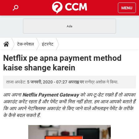
MENU
होम
JioMart से सामान ऑर्डर करें
प्रेगनेंसी ऐप्स
टेक-स्पेशल
टेक-स्पेशल
इंटरनेट
फोन पर अकाउंट बैलेंस चेक
TIKTOK होम फीड मैनेज करें
2020 के फ्री एंटीवायरस
JioPhone में ArogyaSetu ऐप
डाउनलोड
Netflix pe apna payment method
WhatsApp Hack हो गया?
Lucky Patcher यूज करें
बेस्ट फ्री ऑनलाइन गेम्स
kaise shange karein
Vidmate
PUBG Mobile
FORUM
WhatsRemoved+
ताजा अपडेट:
5 जनवरी, 2020 - 07:27 अपराह्न पर
रत्नेंद्र अशोक
ने किया.
TikTok Account Freeze हो गया
JioPhone में TikTok डाउनलोड
एनसाइक्लोपीडिया
SBI बैंक अकाउंट नंबर पता करें
आप अपना
Netflix Payment Gateway
को अप-टू-डेट रखते हैं तो आपका
केबल और कनेक्टर्स
कंप्यूटर बस
अकाउंट करेंट रहता है और पेमेंट कभी मिस नहीं होता. हम आज आपको बताते हैं
कि आप अपने नेटफ्लिक्स अकाउंट से किए जाने वाले ऑनलाइन पेमेंट के तरीके
सीरियल और पैरलल पोर्ट
के कैसे बदल सकते हैं.