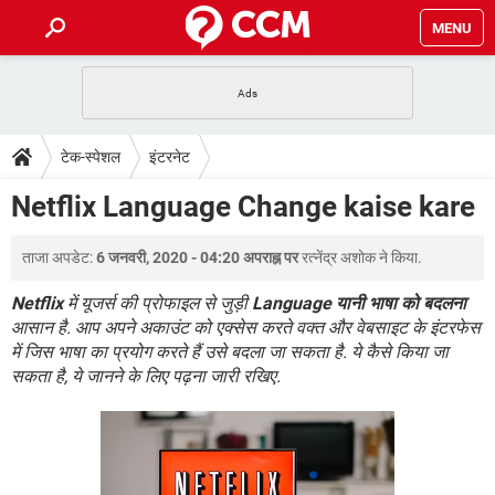
MENU
होम
JioMart से सामान ऑर्डर करें
प्रेगनेंसी ऐप्स
टेक-स्पेशल
टेक-स्पेशल
इंटरनेट
फोन पर अकाउंट बैलेंस चेक
TIKTOK होम फीड मैनेज करें
2020 के फ्री एंटीवायरस
JioPhone में ArogyaSetu ऐप
डाउनलोड
Netflix Language Change kaise kare
WhatsApp Hack हो गया?
Lucky Patcher यूज करें
बेस्ट फ्री ऑनलाइन गेम्स
Vidmate
PUBG Mobile
FORUM
ताजा अपडेट:
6 जनवरी, 2020 - 04:20 अपराह्न पर
रत्नेंद्र अशोक
ने किया.
WhatsRemoved+
TikTok Account Freeze हो गया
JioPhone में TikTok डाउनलोड
Netflix
में यूजर्स की प्रोफाइल से जुड़ी
Language यानी भाषा को बदलना
एनसाइक्लोपीडिया
आसान है. आप अपने अकाउंट को एक्सेस करते वक्त और वेबसाइट के इंटरफेस
SBI बैंक अकाउंट नंबर पता करें
में जिस भाषा का प्रयोग करते हैं उसे बदला जा सकता है. ये कैसे किया जा
केबल और कनेक्टर्स
कंप्यूटर बस
सकता है, ये जानने के लिए पढ़ना जारी रखिए.
सीरियल और पैरलल पोर्ट