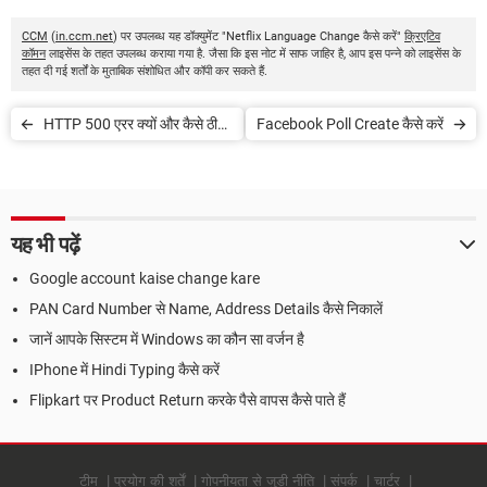
CCM
(
in.ccm.net
) पर उपलब्ध यह डॉक्युमेंट "Netflix Language Change कैसे करें"
क्रिएटिव
कॉमन
लाइसेंस के तहत उपलब्ध कराया गया है. जैसा कि इस नोट में साफ जाहिर है, आप इस पन्ने को लाइसेंस के
तहत दी गई शर्तों के मुताबिक संशोधित और कॉपी कर सकते हैं.
HTTP 500 एरर क्यों और कैसे ठीक
Facebook Poll Create कैसे करें
करें
यह भी पढ़ें
Google account kaise change kare
PAN Card Number से Name, Address Details कैसे निकालें
जानें आपके सिस्टम में Windows का कौन सा वर्जन है
IPhone में Hindi Typing कैसे करें
Flipkart पर Product Return करके पैसे वापस कैसे पाते हैं
टीम
प्रयोग की शर्तें
गोपनीयता से जुड़ी नीति
संपर्क
चार्टर