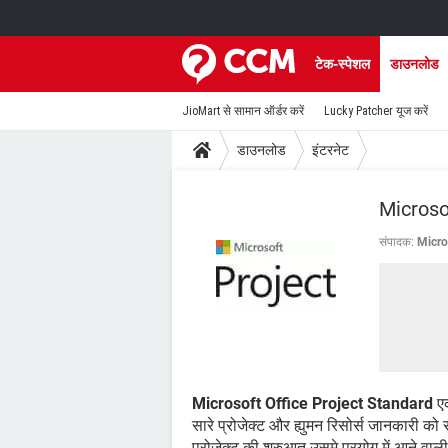
टेक-स्पेशल
डाउनलोड
JioMart से सामान ऑर्डर करें
Lucky Patcher यूज करें
डाउनलोड
इंटरनेट
Microso
संपादक:
Micro
Microsoft Office Project Standard
एक
सारे प्रोजेक्ट और ह्युमन रिसोर्स जानकारी को
प्रोजेक्ट की शुरुआत उसमे प्रयोग में आने वा