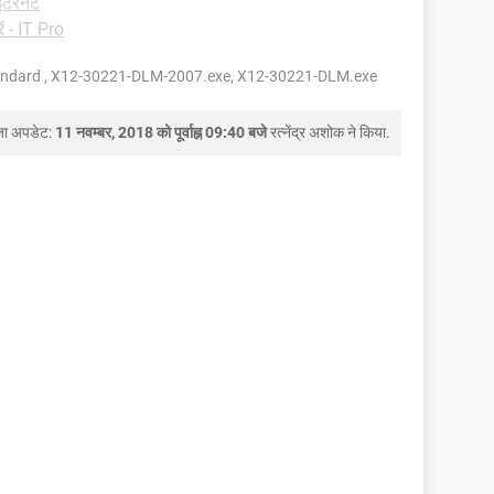
इंटरनेट
ें - IT Pro
Standard , X12-30221-DLM-2007.exe, X12-30221-DLM.exe
जा अपडेट:
11 नवम्बर, 2018 को पूर्वाह्न 09:40 बजे
रत्नेंद्र अशोक
ने किया.