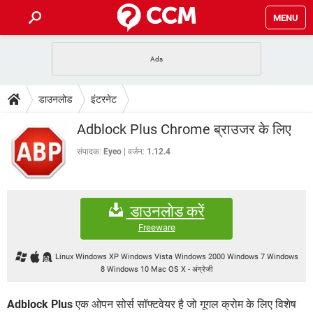
MENU
होम
JioMart से सामान ऑर्डर करें
प्रेगनेंसी ऐप्स
टेक-स्पेशल
डाउनलोड
इंटरनेट
फोन पर अकाउंट बैलेंस चेक
TIKTOK होम फीड मैनेज करें
2020 के फ्री एंटीवायरस
JioPhone में ArogyaSetu ऐप
डाउनलोड
Adblock Plus Chrome ब्राउजर के लिए
WhatsApp Hack हो गया?
Lucky Patcher यूज करें
बेस्ट फ्री ऑनलाइन गेम्स
Vidmate
PUBG Mobile
संपादक:
Eyeo
वर्जन:
1.12.4
FORUM
WhatsRemoved+
TikTok Account Freeze हो गया
JioPhone में TikTok डाउनलोड
एनसाइक्लोपीडिया
डाउनलोड करें
SBI बैंक अकाउंट नंबर पता करें
केबल और कनेक्टर्स
कंप्यूटर बस
Freeware
सीरियल और पैरलल पोर्ट
Linux Windows XP Windows Vista Windows 2000 Windows 7 Windows
8 Windows 10 Mac OS X
-
अंग्रेजी
Adblock Plus
एक ओपन सोर्स सॉफ्टवेयर है जो गूगल क्रोम के लिए विशेष