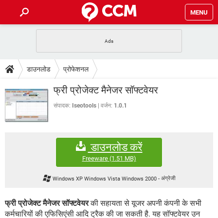
MENU
होम
JioMart से सामान ऑर्डर करें
प्रेगनेंसी ऐप्स
टेक-स्पेशल
डाउनलोड
प्रोफेशनल
फोन पर अकाउंट बैलेंस चेक
TIKTOK होम फीड मैनेज करें
2020 के फ्री एंटीवायरस
JioPhone में ArogyaSetu ऐप
डाउनलोड
फ्री प्रोजेक्ट मैनेजर सॉफ्टवेयर
WhatsApp Hack हो गया?
Lucky Patcher यूज करें
बेस्ट फ्री ऑनलाइन गेम्स
Vidmate
PUBG Mobile
संपादक:
Iseotools
वर्जन:
1.0.1
FORUM
WhatsRemoved+
TikTok Account Freeze हो गया
JioPhone में TikTok डाउनलोड
एनसाइक्लोपीडिया
डाउनलोड करें
SBI बैंक अकाउंट नंबर पता करें
केबल और कनेक्टर्स
कंप्यूटर बस
Freeware
(1.51 MB)
सीरियल और पैरलल पोर्ट
Windows XP Windows Vista Windows 2000
-
अंग्रेजी
फ्री प्रोजेक्ट मैनेजर सॉफ्टवेयर
की सहायता से यूजर अपनी कंपनी के सभी
कर्मचारियों की एफिसिएंसी आदि ट्रैक की जा सकती है. यह सॉफ्टवेयर उन