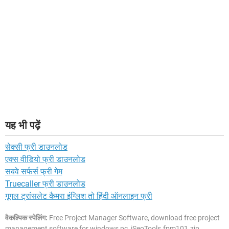
यह भी पढ़ें
सेक्सी फ्री डाउनलोड
एक्स वीडियो फ्री डाउनलोड
सबवे सर्फर्स फ्री गेम
Truecaller फ्री डाउनलोड
गूगल ट्रांसलेट कैमरा इंग्लिश तो हिंदी ऑनलाइन फ्री
वैकल्पिक स्पेलिंग:
Free Project Manager Software, download free project
management software for windows pc, iSeoTools.fpm101.zip