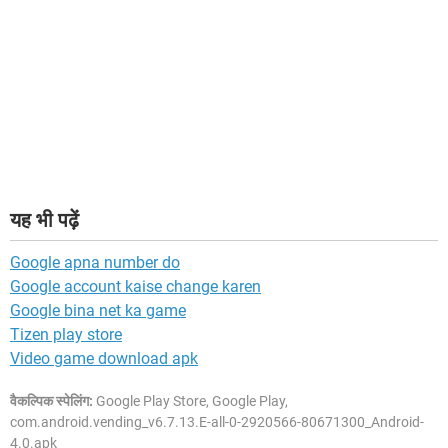
यह भी पढ़ें
Google apna number do
Google account kaise change karen
Google bina net ka game
Tizen play store
Video game download apk
वैकल्पिक स्पेलिंग:
Google Play Store, Google Play,
com.android.vending_v6.7.13.E-all-0-2920566-80671300_Android-
4.0.apk