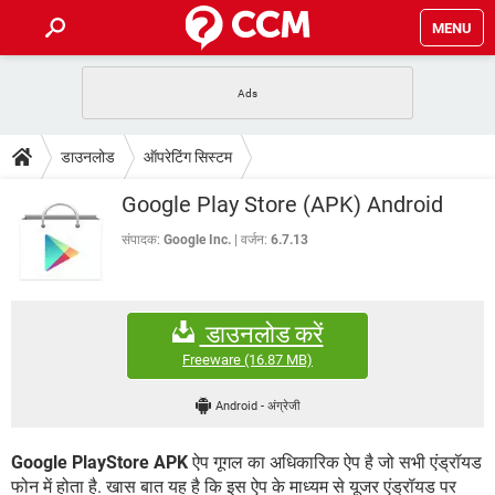
MENU
होम
JioMart से सामान ऑर्डर करें
प्रेगनेंसी ऐप्स
टेक-स्पेशल
डाउनलोड
ऑपरेटिंग सिस्टम
फोन पर अकाउंट बैलेंस चेक
TIKTOK होम फीड मैनेज करें
2020 के फ्री एंटीवायरस
JioPhone में ArogyaSetu ऐप
डाउनलोड
Google Play Store (APK) Android
WhatsApp Hack हो गया?
Lucky Patcher यूज करें
बेस्ट फ्री ऑनलाइन गेम्स
Vidmate
PUBG Mobile
संपादक:
Google Inc.
वर्जन:
6.7.13
FORUM
WhatsRemoved+
TikTok Account Freeze हो गया
JioPhone में TikTok डाउनलोड
एनसाइक्लोपीडिया
डाउनलोड करें
SBI बैंक अकाउंट नंबर पता करें
केबल और कनेक्टर्स
कंप्यूटर बस
Freeware
(16.87 MB)
सीरियल और पैरलल पोर्ट
Android
-
अंग्रेजी
Google PlayStore APK
ऐप गूगल का अधिकारिक ऐप है जो सभी एंड्रॉयड
फोन में होता है. खास बात यह है कि इस ऐप के माध्यम से यूजर एंड्रॉयड पर