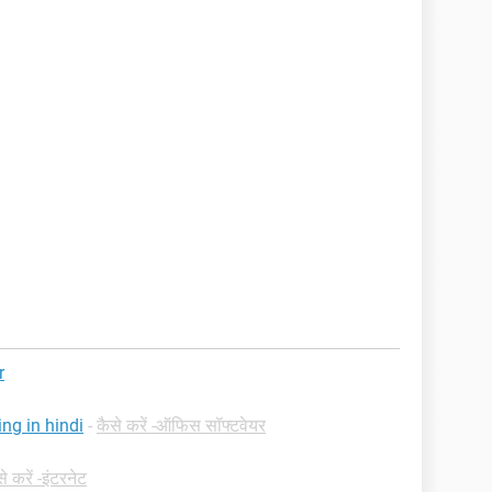
r
ng in hindi
-
कैसे करें -ऑफिस सॉफ्टवेयर
े करें -इंटरनेट