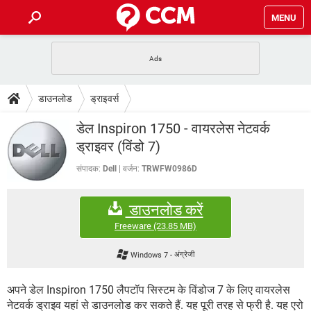
MENU
होम
JioMart से सामान ऑर्डर करें
प्रेगनेंसी ऐप्स
टेक-स्पेशल
डाउनलोड
ड्राइवर्स
फोन पर अकाउंट बैलेंस चेक
TIKTOK होम फीड मैनेज करें
2020 के फ्री एंटीवायरस
JioPhone में ArogyaSetu ऐप
डाउनलोड
डेल Inspiron 1750 - वायरलेस नेटवर्क
WhatsApp Hack हो गया?
Lucky Patcher यूज करें
बेस्ट फ्री ऑनलाइन गेम्स
ड्राइवर (विंडो 7)
Vidmate
PUBG Mobile
FORUM
संपादक:
Dell
वर्जन:
TRWFW0986D
WhatsRemoved+
TikTok Account Freeze हो गया
JioPhone में TikTok डाउनलोड
एनसाइक्लोपीडिया
डाउनलोड करें
SBI बैंक अकाउंट नंबर पता करें
केबल और कनेक्टर्स
कंप्यूटर बस
Freeware
(23.85 MB)
सीरियल और पैरलल पोर्ट
Windows 7
-
अंग्रेजी
अपने डेल Inspiron 1750 लैपटॉप सिस्टम के विंडोज 7 के लिए वायरलेस
नेटवर्क ड्राइव यहां से डाउनलोड कर सकते हैं. यह पूरी तरह से फ्री है. यह एरो