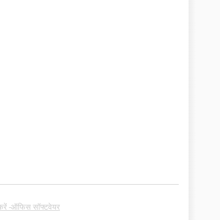
करें -ऑफिस सॉफ्टवेयर