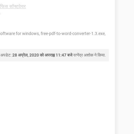
ऑफिस सॉफ्टवेयर
-
software for windows, free-pdf-to-word-converter-1.3.exe,
 अपडेट:
28 अप्रेल, 2020 को अपराह्न 11:47 बजे
रत्नेंद्र अशोक
ने किया.