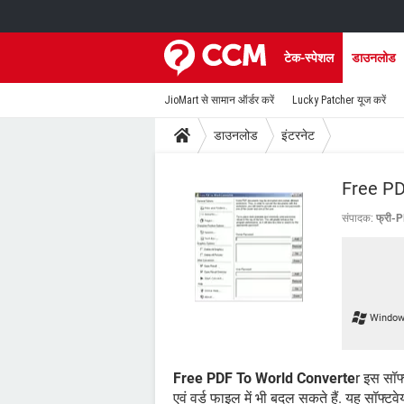
टेक-स्पेशल
डाउनलोड
JioMart से सामान ऑर्डर करें
Lucky Patcher यूज करें
डाउनलोड
इंटरनेट
Free PD
संपादक:
फ्री-P
Window
Free PDF To World Converte
r इस सॉफ
एवं वर्ड फाइल में भी बदल सकते हैं. यह सॉफ्टव