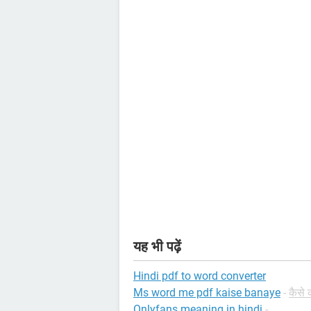
यह भी पढ़ें
Hindi pdf to word converter
Ms word me pdf kaise banaye
-
कैसे 
Onlyfans meaning in hindi
-