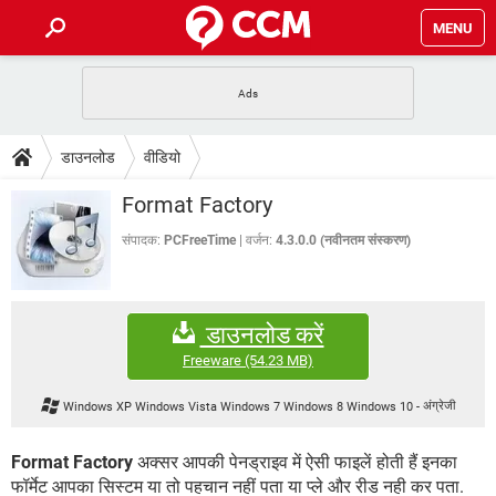
MENU
होम
JioMart से सामान ऑर्डर करें
प्रेगनेंसी ऐप्स
टेक-स्पेशल
डाउनलोड
वीडियो
फोन पर अकाउंट बैलेंस चेक
TIKTOK होम फीड मैनेज करें
2020 के फ्री एंटीवायरस
JioPhone में ArogyaSetu ऐप
डाउनलोड
Format Factory
WhatsApp Hack हो गया?
Lucky Patcher यूज करें
बेस्ट फ्री ऑनलाइन गेम्स
Vidmate
PUBG Mobile
संपादक:
PCFreeTime
वर्जन:
4.3.0.0 (नवीनतम संस्करण)
FORUM
WhatsRemoved+
TikTok Account Freeze हो गया
JioPhone में TikTok डाउनलोड
एनसाइक्लोपीडिया
डाउनलोड करें
SBI बैंक अकाउंट नंबर पता करें
केबल और कनेक्टर्स
कंप्यूटर बस
Freeware
(54.23 MB)
सीरियल और पैरलल पोर्ट
Windows XP Windows Vista Windows 7 Windows 8 Windows 10
-
अंग्रेजी
Format Factory
अक्सर आपकी पेनड्राइव में ऐसी फाइलें होती हैं इनका
फॉर्मेट आपका सिस्टम या तो पहचान नहीं पता या प्ले और रीड नही कर पता.