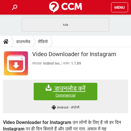
MENU
होम
JioMart से सामान ऑर्डर करें
प्रेगनेंसी ऐप्स
टेक-स्पेशल
डाउनलोड
वीडियो
फोन पर अकाउंट बैलेंस चेक
TIKTOK होम फीड मैनेज करें
2020 के फ्री एंटीवायरस
JioPhone में ArogyaSetu ऐप
डाउनलोड
Video Downloader for Instagram
WhatsApp Hack हो गया?
Lucky Patcher यूज करें
बेस्ट फ्री ऑनलाइन गेम्स
Vidmate
PUBG Mobile
संपादक:
InShot Inc.
वर्जन:
1.1.89
FORUM
WhatsRemoved+
TikTok Account Freeze हो गया
JioPhone में TikTok डाउनलोड
एनसाइक्लोपीडिया
डाउनलोड करें
SBI बैंक अकाउंट नंबर पता करें
केबल और कनेक्टर्स
कंप्यूटर बस
Commercial
सीरियल और पैरलल पोर्ट
Android
-
अंग्रेजी
Video Downloader for Instagram
उन लोगों के लिए है जो हर दिन
Instagram
पर ही दिन बिताते हैं और उसी पर रात. असल में यह