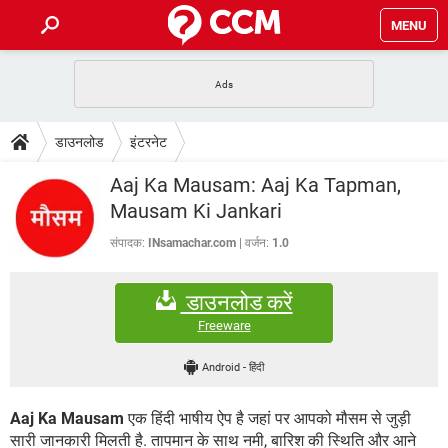
MENU
होम
JioMart से सामान ऑर्डर करें
प्रेगनेंसी ऐप्स
टेक-स्पेशल
डाउनलोड
इंटरनेट
फोन पर अकाउंट बैलेंस चेक
TIKTOK होम फीड मैनेज करें
2020 के फ्री एंटीवायरस
JioPhone में ArogyaSetu ऐप
डाउनलोड
Aaj Ka Mausam: Aaj Ka Tapman,
WhatsApp Hack हो गया?
Lucky Patcher यूज करें
बेस्ट फ्री ऑनलाइन गेम्स
Mausam Ki Jankari
Vidmate
PUBG Mobile
FORUM
संपादक:
INsamachar.com
वर्जन:
1.0
WhatsRemoved+
TikTok Account Freeze हो गया
JioPhone में TikTok डाउनलोड
एनसाइक्लोपीडिया
डाउनलोड करें
SBI बैंक अकाउंट नंबर पता करें
केबल और कनेक्टर्स
कंप्यूटर बस
Freeware
सीरियल और पैरलल पोर्ट
Android
-
हिंदी
Aaj Ka Mausam
एक हिंदी भाषीय ऐप है जहां पर आपको मौसम से जुड़ी
सारी जानकारी मिलती है. तापमान के साथ नमी, बारिश की स्थिति और आने