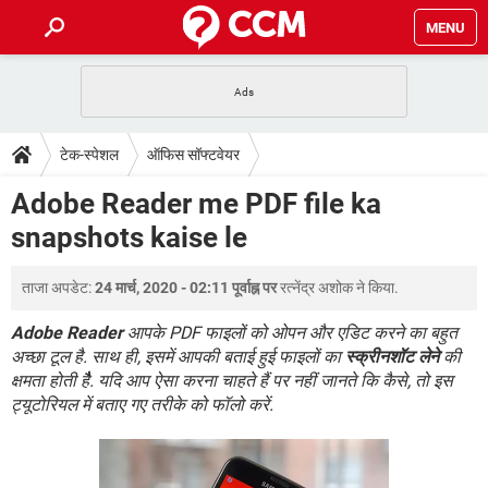
MENU
होम
JioMart से सामान ऑर्डर करें
प्रेगनेंसी ऐप्स
टेक-स्पेशल
टेक-स्पेशल
ऑफिस सॉफ्टवेयर
फोन पर अकाउंट बैलेंस चेक
TIKTOK होम फीड मैनेज करें
2020 के फ्री एंटीवायरस
JioPhone में ArogyaSetu ऐप
डाउनलोड
Adobe Reader me PDF file ka
WhatsApp Hack हो गया?
Lucky Patcher यूज करें
बेस्ट फ्री ऑनलाइन गेम्स
snapshots kaise le
Vidmate
PUBG Mobile
FORUM
WhatsRemoved+
ताजा अपडेट:
24 मार्च, 2020 - 02:11 पूर्वाह्न पर
रत्नेंद्र अशोक
ने किया.
TikTok Account Freeze हो गया
JioPhone में TikTok डाउनलोड
एनसाइक्लोपीडिया
SBI बैंक अकाउंट नंबर पता करें
Adobe Reader
आपके PDF फाइलों को ओपन और एडिट करने का बहुत
केबल और कनेक्टर्स
कंप्यूटर बस
अच्छा टूल है. साथ ही, इसमें आपकी बताई हुई फाइलों का
स्क्रीनशॉट लेने
की
क्षमता होती हैैै. यदि आप ऐसा करना चाहते हैं पर नहीं जानते कि कैसे, तो इस
सीरियल और पैरलल पोर्ट
ट्यूटोरियल में बताए गए तरीके को फॉलो करें.