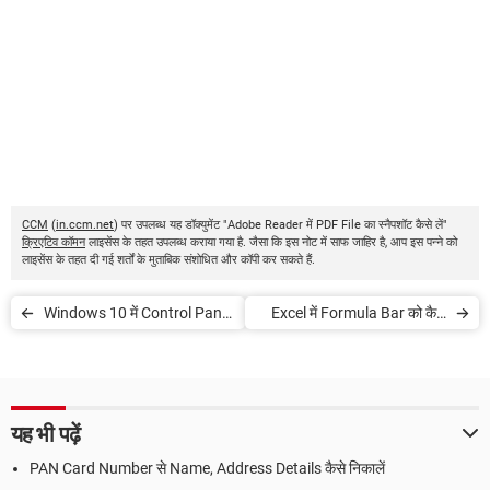
CCM
(
in.ccm.net
) पर उपलब्ध यह डॉक्युमेंट "Adobe Reader में PDF File का स्नैपशॉट कैसे लें"
क्रिएटिव कॉमन
लाइसेंस के तहत उपलब्ध कराया गया है. जैसा कि इस नोट में साफ जाहिर है, आप इस पन्ने को
लाइसेंस के तहत दी गई शर्तों के मुताबिक संशोधित और कॉपी कर सकते हैं.
Windows 10 में Control Panel
Excel में Formula Bar को कैसे
कैसे खोजें
Show/Hide करें
यह भी पढ़ें
PAN Card Number से Name, Address Details कैसे निकालें