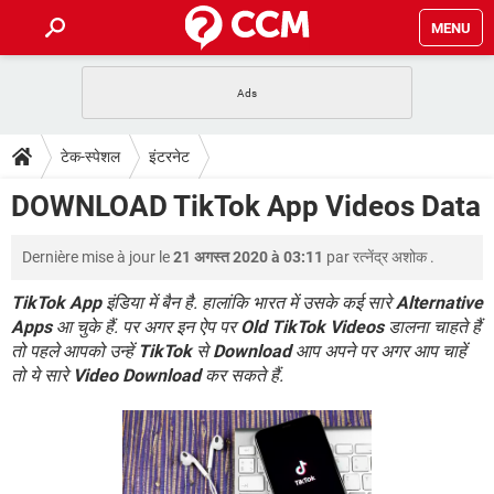
MENU
होम
JioMart से सामान ऑर्डर करें
प्रेगनेंसी ऐप्स
टेक-स्पेशल
टेक-स्पेशल
इंटरनेट
फोन पर अकाउंट बैलेंस चेक
TIKTOK होम फीड मैनेज करें
2020 के फ्री एंटीवायरस
JioPhone में ArogyaSetu ऐप
डाउनलोड
DOWNLOAD TikTok App Videos Data
WhatsApp Hack हो गया?
Lucky Patcher यूज करें
बेस्ट फ्री ऑनलाइन गेम्स
Vidmate
PUBG Mobile
FORUM
Dernière mise à jour le
21 अगस्त 2020 à 03:11
par
रत्नेंद्र अशोक
.
WhatsRemoved+
TikTok Account Freeze हो गया
JioPhone में TikTok डाउनलोड
TikTok App
इंडिया में बैन है. हालांकि भारत में उसके कई सारे
Alternative
एनसाइक्लोपीडिया
Apps
आ चुके हैं. पर अगर इन ऐप पर
Old TikTok Videos
डालना चाहते हैं
SBI बैंक अकाउंट नंबर पता करें
तो पहले आपको उन्हें
TikTok
से
Download
आप अपने पर अगर आप चाहें
केबल और कनेक्टर्स
कंप्यूटर बस
तो ये सारे
Video Download
कर सकते हैं.
सीरियल और पैरलल पोर्ट