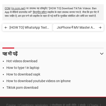
CCM
(
in.ccm.net
) पर उपलब्ध यह डॉक्युमेंट "[HOW TO] Download TikTok Videos: Ban
App से वीडियो डाउनलोड करें"
क्रिएटिव कॉमन
लाइसेंस के तहत उपलब्ध कराया गया है. जैसा कि इस नोट में
साफ जाहिर है, आप इस पन्ने को लाइसेंस के तहत दी गई शर्तों के मुताबिक संशोधित और कॉपी कर सकते हैं.
[HOW TO] WhatsApp Text
JioPhone में MV Master App
Formatting करें
Download कैसे करें?
यह भी पढ़ें
Hot videos download
How to type ! in laptop
How to download xapk
How to download youtube videos on iphone
Tiktok porn download
Equipe
Conditions générales
गोपनीयता से जुड़ी नीति
संपर्क
Charte