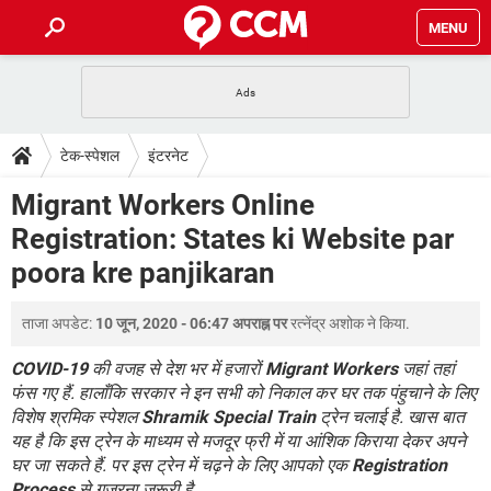
MENU
होम
JioMart से सामान ऑर्डर करें
प्रेगनेंसी ऐप्स
टेक-स्पेशल
टेक-स्पेशल
इंटरनेट
फोन पर अकाउंट बैलेंस चेक
TIKTOK होम फीड मैनेज करें
2020 के फ्री एंटीवायरस
JioPhone में ArogyaSetu ऐप
डाउनलोड
Migrant Workers Online
WhatsApp Hack हो गया?
Lucky Patcher यूज करें
बेस्ट फ्री ऑनलाइन गेम्स
Registration: States ki Website par
Vidmate
PUBG Mobile
FORUM
poora kre panjikaran
WhatsRemoved+
TikTok Account Freeze हो गया
JioPhone में TikTok डाउनलोड
एनसाइक्लोपीडिया
ताजा अपडेट:
10 जून, 2020 - 06:47 अपराह्न पर
रत्नेंद्र अशोक
ने किया.
SBI बैंक अकाउंट नंबर पता करें
केबल और कनेक्टर्स
कंप्यूटर बस
COVID-19
की वजह से देश भर में हजारों
Migrant Workers
जहां तहां
सीरियल और पैरलल पोर्ट
फंस गए हैं. हालाँकि सरकार ने इन सभी को निकाल कर घर तक पंहुचाने के लिए
विशेष श्रमिक स्पेशल
Shramik Special Train
ट्रेन चलाई है. खास बात
यह है कि इस ट्रेन के माध्यम से मजदूर फ्री में या आंशिक किराया देकर अपने
घर जा सकते हैं. पर इस ट्रेन में चढ़ने के लिए आपको एक
Registration
Process
से गुजरना जरूरी है.