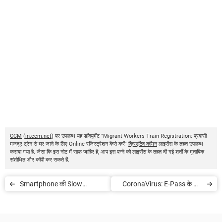
CCM
(
in.ccm.net
) पर उपलब्ध यह डॉक्युमेंट "Migrant Workers Train Registration: प्रवासी
मजदूर ट्रेन से घर जाने के लिए Online रजिस्ट्रेशन कैसे करें"
क्रिएटिव कॉमन
लाइसेंस के तहत उपलब्ध
कराया गया है. जैसा कि इस नोट में साफ जाहिर है, आप इस पन्ने को लाइसेंस के तहत दी गई शर्तों के मुताबिक
संशोधित और कॉपी कर सकते हैं.
Smartphone की Slow
CoronaVirus: E-Pass के लिए
Charging कैसे ठीक करें
कैसे Apply करें