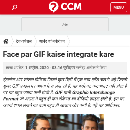
MENU
होम
JioMart से सामान ऑर्डर करें
प्रेगनेंसी ऐप्स
टेक-स्पेशल
टेक-स्पेशल
आनंद एवं मनोरंजन
फोन पर अकाउंट बैलेंस चेक
TIKTOK होम फीड मैनेज करें
2020 के फ्री एंटीवायरस
JioPhone में ArogyaSetu ऐप
डाउनलोड
Face par GIF kaise integrate kare
WhatsApp Hack हो गया?
Lucky Patcher यूज करें
बेस्ट फ्री ऑनलाइन गेम्स
Vidmate
PUBG Mobile
FORUM
ताजा अपडेट:
1 अप्रेल, 2020 - 03:16 पूर्वाह्न पर
रत्नेंद्र अशोक
ने किया.
WhatsRemoved+
TikTok Account Freeze हो गया
JioPhone में TikTok डाउनलोड
इंटरनेट और सोशल मीडिया पिछले कुछ दिनों में एक नया ट्रेंड चल गे अहै जिसमे
एनसाइक्लोपीडिया
यूजर GIF फ़ाइल पर अपना फेस लगा रहे हैं. यह परफेक्ट कटआउट नही होता है
SBI बैंक अकाउंट नंबर पता करें
पर यह बहुत ज्यादा फनी होती है.
GIF
यानी
Graphic Interchange
केबल और कनेक्टर्स
कंप्यूटर बस
Format
जो असल में बहुत ही कम सेकेण्ड का वीडियो फ़ाइल होती है. इस पर
सीरियल और पैरलल पोर्ट
अपनी शक्ल लगाने का काम बहुत ही आसान और फनी है. पढ़ें यह आर्टिकल.