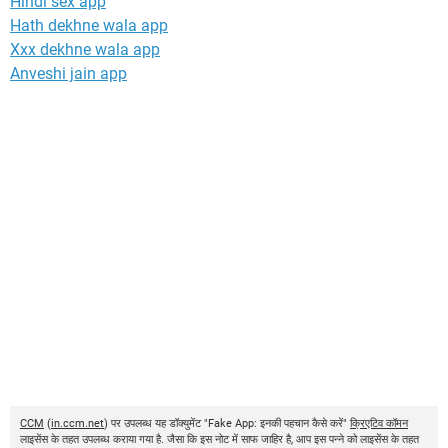
Hindi sex app
Hath dekhne wala app
Xxx dekhne wala app
Anveshi jain app
CCM
(
in.ccm.net
) पर उपलब्ध यह डॉक्युमेंट "Fake App: इनकी पहचान कैसे करें"
क्रिएटिव कॉमन
लाइसेंस के तहत उपलब्ध कराया गया है. जैसा कि इस नोट में साफ जाहिर है, आप इस पन्ने को लाइसेंस के तहत