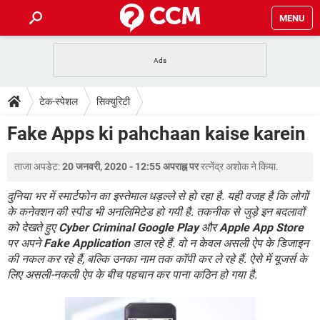
MENU
होम
JioMart से सामान ऑर्डर करें
प्रेगनेंसी ऐप्स
टेक-स्पेशल
टेक-स्पेशल
सिक्युरिटी
फोन पर अकाउंट बैलेंस चेक
TIKTOK होम फीड मैनेज करें
2020 के फ्री एंटीवायरस
JioPhone में ArogyaSetu ऐप
डाउनलोड
Fake Apps ki pahchaan kaise karein
WhatsApp Hack हो गया?
Lucky Patcher यूज करें
बेस्ट फ्री ऑनलाइन गेम्स
Vidmate
PUBG Mobile
FORUM
ताजा अपडेट:
20 जनवरी, 2020 - 12:55 अपराह्न पर
रत्नेंद्र अशोक
ने किया.
WhatsRemoved+
TikTok Account Freeze हो गया
JioPhone में TikTok डाउनलोड
दुनिया भर में स्मार्टफोन का इस्तेमाल धड़ल्ले से हो रहा है. यही वजह है कि लोगों
एनसाइक्लोपीडिया
के कनेक्शन की स्पीड भी अनलिमिटेड हो गयी है. तकनीक से जुड़े इन बदलावों
SBI बैंक अकाउंट नंबर पता करें
को देखते हुए
Cyber Criminal
Google Play
और
Apple App Store
केबल और कनेक्टर्स
कंप्यूटर बस
पर अपने
Fake Application
डाल रहे हैं. वो न केवल असली ऐप के डिजाइन
सीरियल और पैरलल पोर्ट
की नकल कर रहे हैं, बल्कि उनका नाम तक कॉपी कर ले रहे हैं. ऐसे में यूजर्स के
लिए असली-नकली ऐप के बीच पहचान कर पाना कठिन हो गया है.