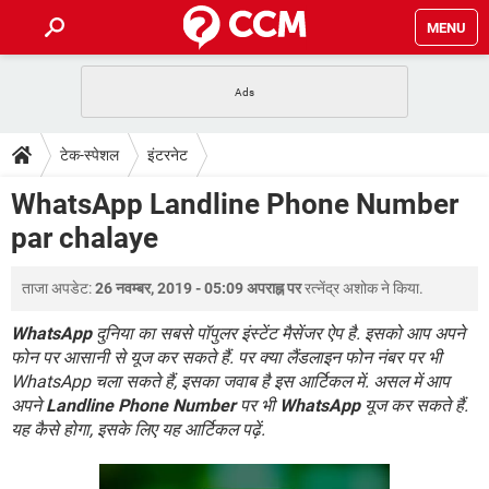
MENU
होम
JioMart से सामान ऑर्डर करें
प्रेगनेंसी ऐप्स
टेक-स्पेशल
टेक-स्पेशल
इंटरनेट
फोन पर अकाउंट बैलेंस चेक
TIKTOK होम फीड मैनेज करें
2020 के फ्री एंटीवायरस
JioPhone में ArogyaSetu ऐप
डाउनलोड
WhatsApp Landline Phone Number
WhatsApp Hack हो गया?
Lucky Patcher यूज करें
बेस्ट फ्री ऑनलाइन गेम्स
par chalaye
Vidmate
PUBG Mobile
FORUM
WhatsRemoved+
ताजा अपडेट:
26 नवम्बर, 2019 - 05:09 अपराह्न पर
रत्नेंद्र अशोक
ने किया.
TikTok Account Freeze हो गया
JioPhone में TikTok डाउनलोड
एनसाइक्लोपीडिया
SBI बैंक अकाउंट नंबर पता करें
WhatsApp
दुनिया का सबसे पॉपुलर इंस्टेंट मैसेंजर ऐप है. इसको आप अपने
केबल और कनेक्टर्स
कंप्यूटर बस
फोन पर आसानी से यूज कर सकते हैं. पर क्या लैंडलाइन फोन नंबर पर भी
WhatsApp चला सकते हैं, इसका जवाब है इस आर्टिकल में. असल में आप
सीरियल और पैरलल पोर्ट
अपने
Landline Phone Number
पर भी
WhatsApp
यूज कर सकते हैं.
यह कैसे होगा, इसके लिए यह आर्टिकल पढ़ें.