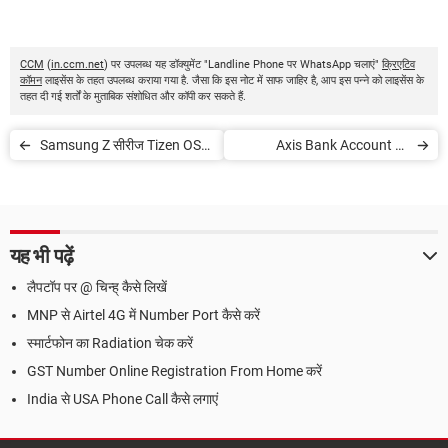
CCM
(
in.ccm.net
) पर उपलब्ध यह डॉक्युमेंट "Landline Phone पर WhatsApp चलाएं"
क्रिएटिव
कॉमन
लाइसेंस के तहत उपलब्ध कराया गया है. जैसा कि इस नोट में साफ जाहिर है, आप इस पन्ने को लाइसेंस के
तहत दी गई शर्तों के मुताबिक संशोधित और कॉपी कर सकते हैं.
Samsung Z सीरीज Tizen OS
Axis Bank Account की
फोन पर PlayStore कैसे डाउनलोड
Customer ID पता लगाएं
करें
यह भी पढ़ें
लैपटॉप पर @ चिन्ह् कैसे लिखें
MNP से Airtel 4G में Number Port कैसे करें
स्मार्टफोन का Radiation चेक करें
GST Number Online Registration From Home करें
India से USA Phone Call कैसे लगाएं