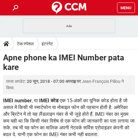
MENU
होम
JioMart से सामान ऑर्डर करें
प्रेगनेंसी ऐप्स
टेक-स्पेशल
टेक-स्पेशल
इंटरनेट
फोन पर अकाउंट बैलेंस चेक
TIKTOK होम फीड मैनेज करें
2020 के फ्री एंटीवायरस
JioPhone में ArogyaSetu ऐप
डाउनलोड
Apne phone ka IMEI Number pata
WhatsApp Hack हो गया?
Lucky Patcher यूज करें
बेस्ट फ्री ऑनलाइन गेम्स
kare
Vidmate
PUBG Mobile
FORUM
WhatsRemoved+
ताजा अपडेट:
20 जून, 2018 - 07:00 अपराह्न पर
Jean-François Pillou
ने
TikTok Account Freeze हो गया
JioPhone में TikTok डाउनलोड
एनसाइक्लोपीडिया
किया.
SBI बैंक अकाउंट नंबर पता करें
केबल और कनेक्टर्स
कंप्यूटर बस
IMEI number
, या
IMEI कोड
एक 15-अंकों का यूनिक कोड होता है जो
असल में किसी भी स्मार्टफोन या मोबाइल फोन की पहचान होती है. अमेरिका
सीरियल और पैरलल पोर्ट
और ब्रिटेन में तो यह लैंडलाइन नंबर से भी जुड़े होते हैं. IMEI नंबर का मुख्य
कम यही था कि किसी नंबर विशेष से एक फोन की जानकारी का पता लगाया जा
सके. तब भी यह फोन का मालिक अपनी नेटवर्क सर्विस प्रोवाइडर कंपनी को
बदल दे. यानी एक फोन का IMEI नंबर कभी नही बदलता.