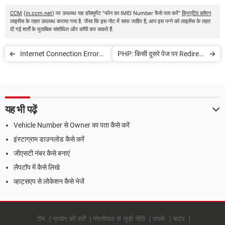
CCM
(
in.ccm.net
) पर उपलब्ध यह डॉक्युमेंट "फोन का IMEI Number कैसे पता करें"
क्रिएटिव कॉमन
लाइसेंस के तहत उपलब्ध कराया गया है. जैसा कि इस नोट में साफ जाहिर है, आप इस पन्ने को लाइसेंस के तहत
दी गई शर्तों के मुताबिक संशोधित और कॉपी कर सकते हैं.
Internet Connection Error
PHP: किसी दूसरे पेज पर Redirect
सॉल्व करें
कैसे करें
यह भी पढ़ें
Vehicle Number से Owner का पता कैसे करें
इंस्टाग्राम डाउनलोड कैसे करें
जीएसटी नंबर कैसे बनाएं
लैपटॉप में कैसे लिखे
व्हाट्सएप से लोकेशन कैसे भेजें
टीम
प्रयोग की शर्तें
गोपनीयता से जुड़ी नीति
संपर्क
चार्टर