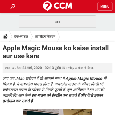
MENU
होम
JioMart से सामान ऑर्डर करें
प्रेगनेंसी ऐप्स
टेक-स्पेशल
टेक-स्पेशल
ऑपरेटिंग सिस्टम
फोन पर अकाउंट बैलेंस चेक
TIKTOK होम फीड मैनेज करें
2020 के फ्री एंटीवायरस
JioPhone में ArogyaSetu ऐप
डाउनलोड
Apple Magic Mouse ko kaise install
WhatsApp Hack हो गया?
Lucky Patcher यूज करें
बेस्ट फ्री ऑनलाइन गेम्स
aur use kare
Vidmate
PUBG Mobile
FORUM
WhatsRemoved+
ताजा अपडेट:
24 मार्च, 2020 - 02:13 पूर्वाह्न पर
रत्नेंद्र अशोक
ने किया.
TikTok Account Freeze हो गया
JioPhone में TikTok डाउनलोड
एनसाइक्लोपीडिया
SBI बैंक अकाउंट नंबर पता करें
आप जब iMac खरीदते हैं तो आपको साथ में
Apple Magic Mouse
भी
केबल और कनेक्टर्स
कंप्यूटर बस
मिलता है. ये वायरलेस माउस होता है. वायरलेस माउस के फीचर किसी भी
कंवेनशनल माउस के फीचर से मिलते-जुलते हैं. इस आर्टिकल में हम आपको
सीरियल और पैरलल पोर्ट
बताएंगे कि आप कैसे
इस माउस को इंस्टॉल कर सकते हैं और कैसे इसका
इस्तेमाल कर सकते हैं
.