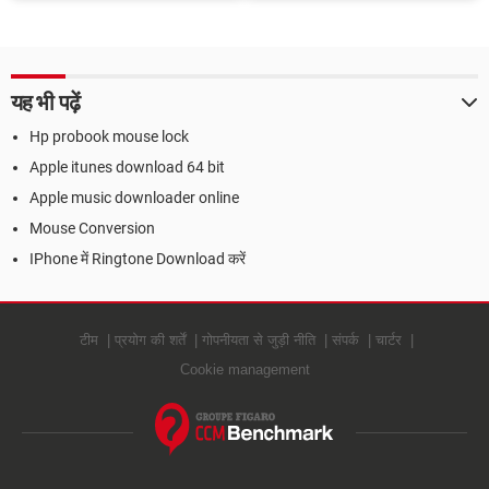
ऑटोमेटिक साइन-इन कैसे करें
दूसरे पीसी को मैसेज भेजें
यह भी पढ़ें
Hp probook mouse lock
Apple itunes download 64 bit
Apple music downloader online
Mouse Conversion
IPhone में Ringtone Download करें
टीम
प्रयोग की शर्तें
गोपनीयता से जुड़ी नीति
संपर्क
चार्टर
Cookie management