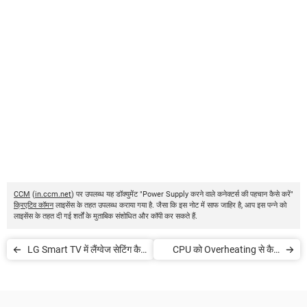
CCM
(
in.ccm.net
) पर उपलब्ध यह डॉक्युमेंट "Power Supply करने वाले कनेक्टर्स की पहचान कैसे करें"
क्रिएटिव कॉमन
लाइसेंस के तहत उपलब्ध कराया गया है. जैसा कि इस नोट में साफ जाहिर है, आप इस पन्ने को
लाइसेंस के तहत दी गई शर्तों के मुताबिक संशोधित और कॉपी कर सकते हैं.
LG Smart TV में लैंग्वेज सेटिंग कैसे
CPU को Overheating से कैसे
बदलें
बचाएं