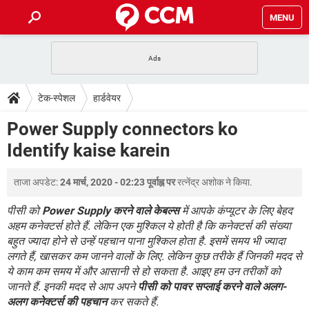
MENU
होम
JioMart से सामान ऑर्डर करें
प्रेगनेंसी ऐप्स
टेक-स्पेशल
टेक-स्पेशल
हार्डवेयर
फोन पर अकाउंट बैलेंस चेक
TIKTOK होम फीड मैनेज करें
2020 के फ्री एंटीवायरस
JioPhone में ArogyaSetu ऐप
डाउनलोड
Power Supply connectors ko
WhatsApp Hack हो गया?
Lucky Patcher यूज करें
बेस्ट फ्री ऑनलाइन गेम्स
Identify kaise karein
Vidmate
PUBG Mobile
FORUM
WhatsRemoved+
ताजा अपडेट:
24 मार्च, 2020 - 02:23 पूर्वाह्न पर
रत्नेंद्र अशोक
ने किया.
TikTok Account Freeze हो गया
JioPhone में TikTok डाउनलोड
एनसाइक्लोपीडिया
SBI बैंक अकाउंट नंबर पता करें
पीसी को
Power Supply करने वाले केबल्स
में आपके कंप्यूटर के लिए बेहद
केबल और कनेक्टर्स
कंप्यूटर बस
अहम कनेक्टर्स होते हैं. लेकिन एक मुश्किल ये होती है कि कनेक्टर्स की संख्या
बहुत ज्यादा होने से उन्हें पहचान पाना मुश्किल होता है. इसमें समय भी ज्यादा
सीरियल और पैरलल पोर्ट
लगते हैं, खासकर कम जानने वालों के लिए. लेकिन कुछ तरीके हैं जिनकी मदद से
ये काम कम समय में और आसानी से हो सकता है. आइए हम उन तरीकों को
जानते हैं. इनकी मदद से आप अपने
पीसी को पावर सप्लाई करने वाले अलग-
अलग कनेक्टर्स की पहचान
कर सकते हैं.