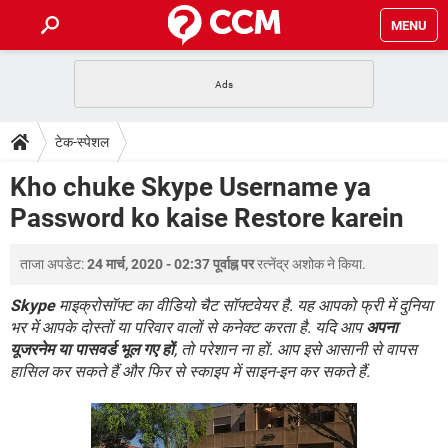
MENU
होम
JioMart से सामान ऑर्डर करें
प्रेगनेंसी ऐप्स
टेक-स्पेशल
टेक-स्पेशल
फोन पर अकाउंट बैलेंस चेक
TIKTOK होम फीड मैनेज करें
2020 के फ्री एंटीवायरस
JioPhone में ArogyaSetu ऐप
डाउनलोड
Kho chuke Skype Username ya
WhatsApp Hack हो गया?
Lucky Patcher यूज करें
बेस्ट फ्री ऑनलाइन गेम्स
Password ko kaise Restore karein
Vidmate
PUBG Mobile
FORUM
WhatsRemoved+
ताजा अपडेट:
24 मार्च, 2020 - 02:37 पूर्वाह्न पर
रत्नेंद्र अशोक
ने किया.
TikTok Account Freeze हो गया
JioPhone में TikTok डाउनलोड
एनसाइक्लोपीडिया
SBI बैंक अकाउंट नंबर पता करें
Skype
माइक्रोसॉफ्ट का वीडियो चैट सॉफ्टवेयर है. यह आपको फ्री में दुनिया
केबल और कनेक्टर्स
कंप्यूटर बस
भर में आपके दोस्तों या परिवार वालों से कनेक्ट करता है. यदि आप
अपना
यूजरनेम या पासवर्ड भूल गए हों
, तो परेशान ना हों. आप इसे आसानी से वापस
सीरियल और पैरलल पोर्ट
हासिल कर सकते हैं और फिर से स्काइप में साइन-इन कर सकते हैं.