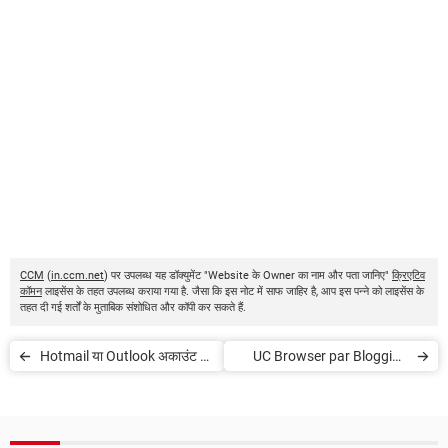
CCM
(
in.ccm.net
) पर उपलब्ध यह डॉक्युमेंट "Website के Owner का नाम और पता जानिए"
क्रिएटिव
कॉमन
लाइसेंस के तहत उपलब्ध कराया गया है. जैसा कि इस नोट में साफ जाहिर है, आप इस पन्ने को लाइसेंस के
तहत दी गई शर्तों के मुताबिक संशोधित और कॉपी कर सकते हैं.
Hotmail या Outlook अकाउंट का
UC Browser par Blogging
पासवर्ड कैसे बदलें
karke hajaron rupae
kamaye work from home