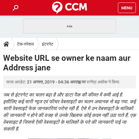
MENU
होम
JioMart से सामान ऑर्डर करें
प्रेगनेंसी ऐप्स
टेक-स्पेशल
टेक-स्पेशल
इंटरनेट
फोन पर अकाउंट बैलेंस चेक
TIKTOK होम फीड मैनेज करें
2020 के फ्री एंटीवायरस
JioPhone में ArogyaSetu ऐप
डाउनलोड
Website URL se owner ke naam aur
WhatsApp Hack हो गया?
Lucky Patcher यूज करें
बेस्ट फ्री ऑनलाइन गेम्स
Address jane
Vidmate
PUBG Mobile
FORUM
WhatsRemoved+
ताजा अपडेट:
21 अगस्त, 2019 - 04:36 अपराह्न पर
रत्नेंद्र अशोक
ने किया.
TikTok Account Freeze हो गया
JioPhone में TikTok डाउनलोड
एनसाइक्लोपीडिया
SBI बैंक अकाउंट नंबर पता करें
जब से इंटरनेट का चलन बढ़ा है और डाटा पैक की कीमत में कमी आई है.
केबल और कनेक्टर्स
कंप्यूटर बस
इसीलिए कई सारी न्यूज एवं फीचर वेबसाइटों का चलन अचानक से बढ़ गया. कई
सारी वेबसाइटें फेक जानकारियां परोस रही हैं. ऐसे में उन वेबसाइटों के मालिकों
सीरियल और पैरलल पोर्ट
की जानकारी न होने की वजह से उनके खिलाफ कोई कदम नहीं उठा पाते हैं. एक
वेबसाइट है जिससे ऐसी वेबसाइटों के मालिकों के पते की जानकारी पाई जा
सकती है.