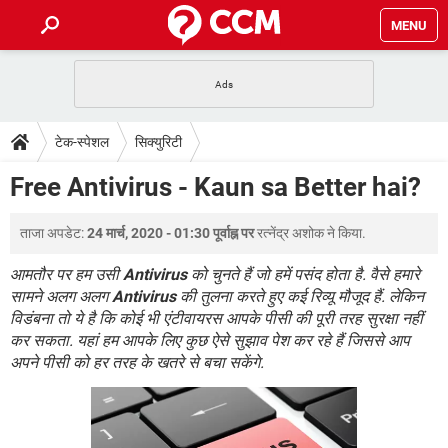
MENU
होम
JioMart से सामान ऑर्डर करें
प्रेगनेंसी ऐप्स
टेक-स्पेशल
टेक-स्पेशल
सिक्युरिटी
फोन पर अकाउंट बैलेंस चेक
TIKTOK होम फीड मैनेज करें
2020 के फ्री एंटीवायरस
JioPhone में ArogyaSetu ऐप
डाउनलोड
Free Antivirus - Kaun sa Better hai?
WhatsApp Hack हो गया?
Lucky Patcher यूज करें
बेस्ट फ्री ऑनलाइन गेम्स
Vidmate
PUBG Mobile
FORUM
ताजा अपडेट:
24 मार्च, 2020 - 01:30 पूर्वाह्न पर
रत्नेंद्र अशोक
ने किया.
WhatsRemoved+
TikTok Account Freeze हो गया
JioPhone में TikTok डाउनलोड
आमतौर पर हम उसी
Antivirus
को चुनते हैं जो हमें पसंद होता है. वैसे हमारे
एनसाइक्लोपीडिया
सामने अलग अलग
Antivirus
की तुलना करते हुए कई रिव्यू मौजूद हैं. लेकिन
SBI बैंक अकाउंट नंबर पता करें
विडंबना तो ये है कि कोई भी एंटीवायरस आपके पीसी की पूरी तरह सुरक्षा नहीं
केबल और कनेक्टर्स
कंप्यूटर बस
कर सकता. यहां हम आपके लिए कुछ ऐसे सुझाव पेश कर रहे हैं जिससे आप
सीरियल और पैरलल पोर्ट
अपने पीसी को हर तरह के खतरे से बचा सकेंगे.