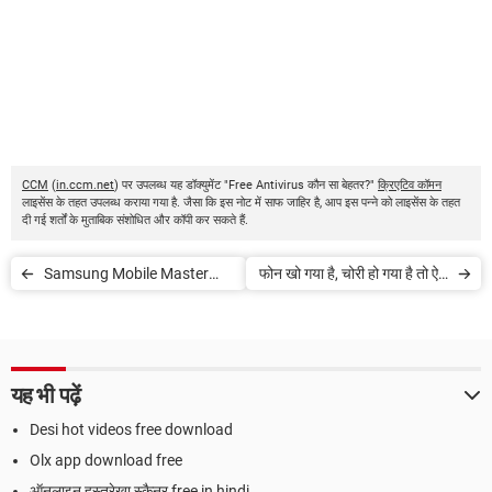
CCM
(
in.ccm.net
) पर उपलब्ध यह डॉक्युमेंट "Free Antivirus कौन सा बेहतर?"
क्रिएटिव कॉमन
लाइसेंस के तहत उपलब्ध कराया गया है. जैसा कि इस नोट में साफ जाहिर है, आप इस पन्ने को लाइसेंस के तहत
दी गई शर्तों के मुताबिक संशोधित और कॉपी कर सकते हैं.
Samsung Mobile Master
फोन खो गया है, चोरी हो गया है तो ऐसे
Reset Code पता करें
खोज निकालिए
यह भी पढ़ें
Desi hot videos free download
Olx app download free
ऑनलाइन हस्तरेखा स्कैनर free in hindi