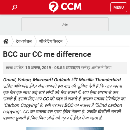
MENU
होम
JioMart से सामान ऑर्डर करें
प्रेगनेंसी ऐप्स
टेक-स्पेशल
टेक-स्पेशल
ऑपरेटिंग सिस्टम
फोन पर अकाउंट बैलेंस चेक
TIKTOK होम फीड मैनेज करें
2020 के फ्री एंटीवायरस
JioPhone में ArogyaSetu ऐप
डाउनलोड
BCC aur CC me difference
WhatsApp Hack हो गया?
Lucky Patcher यूज करें
बेस्ट फ्री ऑनलाइन गेम्स
Vidmate
PUBG Mobile
FORUM
ताजा अपडेट:
15 अगस्त, 2019 - 08:55 अपराह्न पर
रत्नेंद्र अशोक
ने किया.
WhatsRemoved+
TikTok Account Freeze हो गया
JioPhone में TikTok डाउनलोड
Gmail
,
Yahoo
,
Microsoft Outlook
और
Mozilla Thunderbird
एनसाइक्लोपीडिया
सहित अधिकांश ईमेल सेवा आपको इस बात की सुविधा देती है कि आप अपना
SBI बैंक अकाउंट नंबर पता करें
एक मेल एक साथ कई सारे लोगों को भेज सकते हैं. आप ऐसा आराम से कर
केबल और कनेक्टर्स
कंप्यूटर बस
सकते हैं. इसके लिए आप
CC
की मदद ले सकते हैं. इसका मतलब रेसिपिएंट का
सीरियल और पैरलल पोर्ट
"Carbon Copying" है. इसी प्रकार
BCC
का मतलब है "Blind carbon
copying". CC का मतलब बस ग्रुप ईमेल भेजना है. जबकि बीसीसी उनकी
पहचान छुपाती है जिन जिन लोगों को ग्रुप में ईमेल भेजा जाता है.