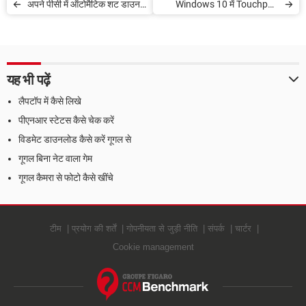
अपने पीसी में ऑटोमैटिक शट डाउन
Windows 10 में Touchpad
को शेड्यूल कैसे करें
Issue/Error कैसे ठीक करें
यह भी पढ़ें
लैपटॉप में कैसे लिखे
पीएनआर स्टेटस कैसे चेक करें
विडमेट डाउनलोड कैसे करें गूगल से
गूगल बिना नेट वाला गेम
गूगल कैमरा से फोटो कैसे खींचे
टीम
प्रयोग की शर्तें
गोपनीयता से जुड़ी नीति
संपर्क
चार्टर
Cookie management