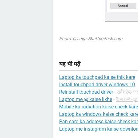
Photo: © snig - Shutterstock.com
यह भी पढ़ें
Laptop ka touchpad kaise thik kare
Install touchpad driver windows 10
-
Reinstall touchpad driver
- सर्वश्रेष्ठ ज
Laptop me @ kaise likhe
-
कैसे करें -इं
Mobile ka radiation kaise check kare
Laptop ka windows kaise check kar
Pan card ka address kaise check ka
Laptop me instagram kaise downloa