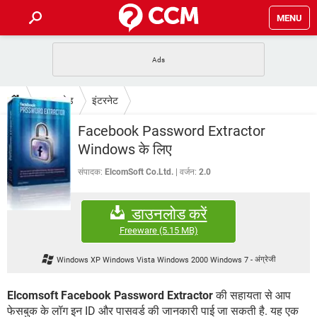
MENU
होम
JioMart से सामान ऑर्डर करें
प्रेगनेंसी ऐप्स
टेक-स्पेशल
डाउनलोड
इंटरनेट
फोन पर अकाउंट बैलेंस चेक
TIKTOK होम फीड मैनेज करें
2020 के फ्री एंटीवायरस
JioPhone में ArogyaSetu ऐप
डाउनलोड
Facebook Password Extractor
WhatsApp Hack हो गया?
Lucky Patcher यूज करें
बेस्ट फ्री ऑनलाइन गेम्स
Windows के लिए
Vidmate
PUBG Mobile
FORUM
संपादक:
ElcomSoft Co.Ltd.
वर्जन:
2.0
WhatsRemoved+
TikTok Account Freeze हो गया
JioPhone में TikTok डाउनलोड
एनसाइक्लोपीडिया
डाउनलोड करें
SBI बैंक अकाउंट नंबर पता करें
केबल और कनेक्टर्स
कंप्यूटर बस
Freeware
(5.15 MB)
सीरियल और पैरलल पोर्ट
Windows XP Windows Vista Windows 2000 Windows 7
-
अंग्रेजी
Elcomsoft Facebook Password Extractor
की सहायता से आप
फेसबुक के लॉग इन ID और पासवर्ड की जानकारी पाई जा सकती है. यह एक