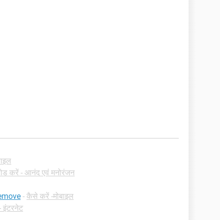
ोबाइल
ड करें - आनंद एवं मनोरंजन
remove
-
कैसे करें -मोबाइल
 इंटरनेट