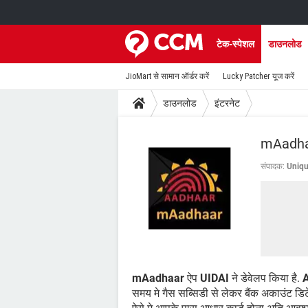
टेक-स्पेशल
डाउनलोड
JioMart से सामान ऑर्डर करें
Lucky Patcher यूज करें
डाउनलोड
इंटरनेट
mAadha
संपादक:
Uniqu
mAadhaar
ऐप
UIDAI
ने डेवेलप किया है.
समय मे गैस सब्सिडी से लेकर बैंक अकाउंट डि