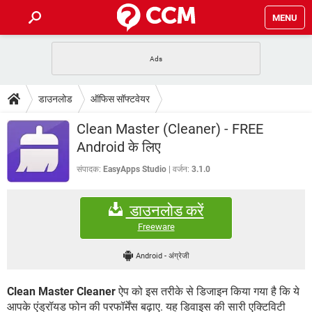
MENU
होम
JioMart से सामान ऑर्डर करें
प्रेगनेंसी ऐप्स
टेक-स्पेशल
डाउनलोड
ऑफिस सॉफ्टवेयर
फोन पर अकाउंट बैलेंस चेक
TIKTOK होम फीड मैनेज करें
2020 के फ्री एंटीवायरस
JioPhone में ArogyaSetu ऐप
डाउनलोड
Clean Master (Cleaner) - FREE
WhatsApp Hack हो गया?
Lucky Patcher यूज करें
बेस्ट फ्री ऑनलाइन गेम्स
Android के लिए
Vidmate
PUBG Mobile
FORUM
संपादक:
EasyApps Studio
वर्जन:
3.1.0
WhatsRemoved+
TikTok Account Freeze हो गया
JioPhone में TikTok डाउनलोड
एनसाइक्लोपीडिया
डाउनलोड करें
SBI बैंक अकाउंट नंबर पता करें
केबल और कनेक्टर्स
कंप्यूटर बस
Freeware
सीरियल और पैरलल पोर्ट
Android
-
अंग्रेजी
Clean Master Cleaner
ऐप को इस तरीके से डिजाइन किया गया है कि ये
आपके एंड्रॉयड फोन की परफॉर्मेंस बढ़ाए. यह डिवाइस की सारी एक्टिविटी