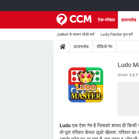
टेक-स्पेशल
डाउनलोड
JioMart से सामान ऑर्डर करें
Lucky Patcher यूज करें
डाउनलोड
वीडियो गेम
Ludo M
संपादक:
3.3.7
Ludo
एक ऐसा गेम है जिसको शायद ही किसी ने न
तो पूरा परिवार केवल लूडो खेलता. परिवार का