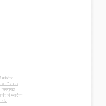
ं मनोरंजन
िस सॉफ्टवेयर
ं -सिक्युरिटी
आनंद एवं मनोरंजन
ंटरनेट