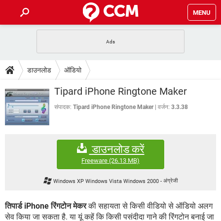
MENU
होम
JioMart से सामान ऑर्डर करें
प्रेगनेंसी ऐप्स
टेक-स्पेशल
डाउनलोड
ऑडियो
फोन पर अकाउंट बैलेंस चेक
TIKTOK होम फीड मैनेज करें
2020 के फ्री एंटीवायरस
JioPhone में ArogyaSetu ऐप
डाउनलोड
Tipard iPhone Ringtone Maker
WhatsApp Hack हो गया?
Lucky Patcher यूज करें
बेस्ट फ्री ऑनलाइन गेम्स
Vidmate
PUBG Mobile
संपादक:
Tipard iPhone Ringtone Maker
वर्जन:
3.3.38
FORUM
WhatsRemoved+
TikTok Account Freeze हो गया
JioPhone में TikTok डाउनलोड
एनसाइक्लोपीडिया
डाउनलोड करें
SBI बैंक अकाउंट नंबर पता करें
केबल और कनेक्टर्स
कंप्यूटर बस
Freeware
(26.13 MB)
सीरियल और पैरलल पोर्ट
Windows XP Windows Vista Windows 2000
-
अंग्रेजी
तिपार्ड iPhone रिंगटोन मेकर
की सहायता से किसी वीडियो से ऑडियो अलग
सेव किया जा सकता है. या यूं कहें कि किसी पसंदीदा गाने की रिंगटोन बनाई जा