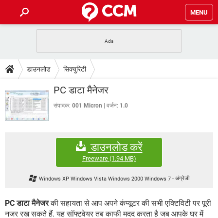
MENU
होम
JioMart से सामान ऑर्डर करें
प्रेगनेंसी ऐप्स
टेक-स्पेशल
डाउनलोड
सिक्युरिटी
फोन पर अकाउंट बैलेंस चेक
TIKTOK होम फीड मैनेज करें
2020 के फ्री एंटीवायरस
JioPhone में ArogyaSetu ऐप
डाउनलोड
PC डाटा मैनेजर
WhatsApp Hack हो गया?
Lucky Patcher यूज करें
बेस्ट फ्री ऑनलाइन गेम्स
Vidmate
PUBG Mobile
संपादक:
001 Micron
वर्जन:
1.0
FORUM
WhatsRemoved+
TikTok Account Freeze हो गया
JioPhone में TikTok डाउनलोड
एनसाइक्लोपीडिया
डाउनलोड करें
SBI बैंक अकाउंट नंबर पता करें
केबल और कनेक्टर्स
कंप्यूटर बस
Freeware
(1.94 MB)
सीरियल और पैरलल पोर्ट
Windows XP Windows Vista Windows 2000 Windows 7
-
अंग्रेजी
PC डाटा मैनेजर
की सहायता से आप अपने कंप्यूटर की सभी एक्टिविटी पर पूरी
नजर रख सकते हैं. यह सॉफ्टवेयर तब काफी मदद करता है जब आपके घर में