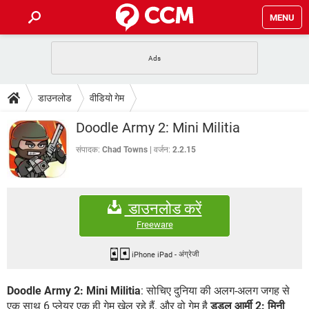
MENU
होम
JioMart से सामान ऑर्डर करें
प्रेगनेंसी ऐप्स
टेक-स्पेशल
डाउनलोड
वीडियो गेम
फोन पर अकाउंट बैलेंस चेक
TIKTOK होम फीड मैनेज करें
2020 के फ्री एंटीवायरस
JioPhone में ArogyaSetu ऐप
डाउनलोड
Doodle Army 2: Mini Militia
WhatsApp Hack हो गया?
Lucky Patcher यूज करें
बेस्ट फ्री ऑनलाइन गेम्स
Vidmate
PUBG Mobile
संपादक:
Chad Towns
वर्जन:
2.2.15
FORUM
WhatsRemoved+
TikTok Account Freeze हो गया
JioPhone में TikTok डाउनलोड
एनसाइक्लोपीडिया
डाउनलोड करें
SBI बैंक अकाउंट नंबर पता करें
केबल और कनेक्टर्स
कंप्यूटर बस
Freeware
सीरियल और पैरलल पोर्ट
iPhone iPad
-
अंग्रेजी
Doodle Army 2: Mini Militia
: सोचिए दुनिया की अलग-अलग जगह से
एक साथ 6 प्लेयर एक ही गेम खेल रहे हैं. और वो गेम है
डूडल आर्मी 2: मिनी