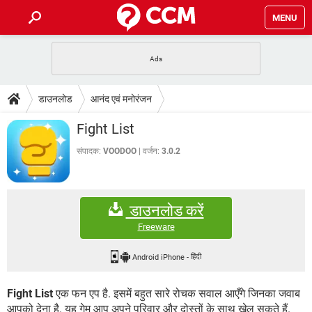
MENU
होम
JioMart से सामान ऑर्डर करें
प्रेगनेंसी ऐप्स
टेक-स्पेशल
डाउनलोड
आनंद एवं मनोरंजन
फोन पर अकाउंट बैलेंस चेक
TIKTOK होम फीड मैनेज करें
2020 के फ्री एंटीवायरस
JioPhone में ArogyaSetu ऐप
डाउनलोड
Fight List
WhatsApp Hack हो गया?
Lucky Patcher यूज करें
बेस्ट फ्री ऑनलाइन गेम्स
Vidmate
PUBG Mobile
संपादक:
VOODOO
वर्जन:
3.0.2
FORUM
WhatsRemoved+
TikTok Account Freeze हो गया
JioPhone में TikTok डाउनलोड
एनसाइक्लोपीडिया
डाउनलोड करें
SBI बैंक अकाउंट नंबर पता करें
केबल और कनेक्टर्स
कंप्यूटर बस
Freeware
सीरियल और पैरलल पोर्ट
Android iPhone
-
हिंदी
Fight List
एक फन एप है. इसमें बहुत सारे रोचक सवाल आएँगे जिनका जवाब
आपको देना है. यह गेम आप अपने परिवार और दोस्तों के साथ खेल सकते हैं.