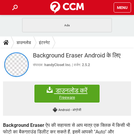
MENU
होम
JioMart से सामान ऑर्डर करें
प्रेगनेंसी ऐप्स
टेक-स्पेशल
डाउनलोड
इंटरनेट
फोन पर अकाउंट बैलेंस चेक
TIKTOK होम फीड मैनेज करें
2020 के फ्री एंटीवायरस
JioPhone में ArogyaSetu ऐप
डाउनलोड
Background Eraser Android के लिए
WhatsApp Hack हो गया?
Lucky Patcher यूज करें
बेस्ट फ्री ऑनलाइन गेम्स
Vidmate
PUBG Mobile
संपादक:
handyCloset Inc.
वर्जन:
2.5.2
FORUM
WhatsRemoved+
TikTok Account Freeze हो गया
JioPhone में TikTok डाउनलोड
एनसाइक्लोपीडिया
डाउनलोड करें
SBI बैंक अकाउंट नंबर पता करें
केबल और कनेक्टर्स
कंप्यूटर बस
Freeware
सीरियल और पैरलल पोर्ट
Android
-
अंग्रेजी
Background Eraser
ऐप की सहायता से आप मात्र एक क्लिक में किसी भी
फोटो का बैकग्राउंड डिलीट कर सकते हैं. इसमें आपको "Auto" और