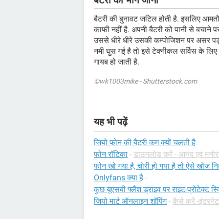
बैटरी का भीग जाना
बैटरी की बुनावट जटिल होती है. इसलिए आमतौर
काफी नहीं है. अपनी बैटरी को पानी से बचाने 
उससे धीरे धीरे उसकी कम्पोजिशन पर असर पड़त
नमी घुस गई है तो इसे टेक्नीकल सर्विस के लिए ल
गायब हो जाती है.
©wk1003mike - Shutterstock.com
यह भी पढ़ें
जियो फोन की बैटरी कम क्यों चलती है
फोन रॉटिका
-
डाउनलोड करें - आनंद एवं मनो
फोन खो गया है, चोरी हो गया है तो ऐसे खोज न
Onlyfans क्या है
-
कुछ यूएसबी फ्लैश ड्राइव पर राइट-प्रोटेक्ट स्वि
जियो मार्ट ऑनलाइन शॉपिंग
-
कैसे करें -इंटरनेट