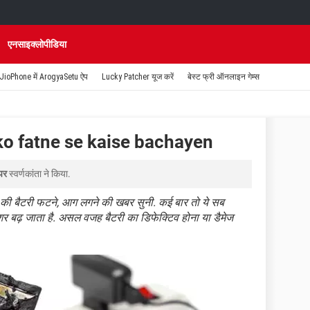
एनसाइक्लोपीडिया
JioPhone में ArogyaSetu ऐप
Lucky Patcher यूज करें
बेस्ट फ्री ऑनलाइन गेम्स
 ko fatne se kaise bachayen
पर
स्वर्णकांता
ने किया.
न की बैटरी फटने, आग लगने की खबर सुनी. कई बार तो ये सब
ेशर बढ़ जाता है. असल वजह बैटरी का डिफेक्टिव होना या डैमेज