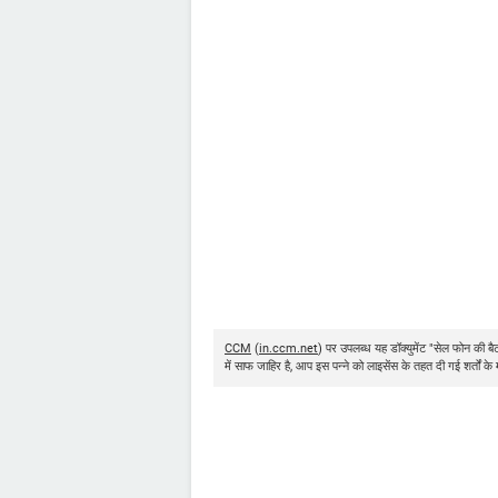
CCM
(
in.ccm.net
) पर उपलब्ध यह डॉक्युमेंट "सेल फोन की बैट
में साफ जाहिर है, आप इस पन्ने को लाइसेंस के तहत दी गई शर्तों क