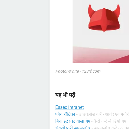
Photo: © nite - 123rf.com
यह भी पढ़ें
Essec intranet
फोन रॉटिका
-
डाउनलोड करें - आनंद एवं मनो
बिना इंटरनेट वाला गेम
-
कैसे करें -वीडियो गेम
सेक्सी फ्री डाउनलोड
-
डाउनलोड करें - आनंद