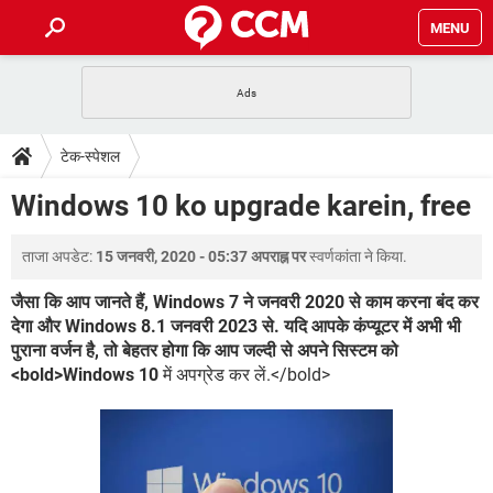
MENU
होम
JioMart से सामान ऑर्डर करें
प्रेगनेंसी ऐप्स
टेक-स्पेशल
टेक-स्पेशल
फोन पर अकाउंट बैलेंस चेक
TIKTOK होम फीड मैनेज करें
2020 के फ्री एंटीवायरस
JioPhone में ArogyaSetu ऐप
डाउनलोड
Windows 10 ko upgrade karein, free
WhatsApp Hack हो गया?
Lucky Patcher यूज करें
बेस्ट फ्री ऑनलाइन गेम्स
Vidmate
PUBG Mobile
FORUM
ताजा अपडेट:
15 जनवरी, 2020 - 05:37 अपराह्न पर
स्वर्णकांता
ने किया.
WhatsRemoved+
TikTok Account Freeze हो गया
JioPhone में TikTok डाउनलोड
जैसा कि आप जानते हैं, Windows 7 ने जनवरी 2020 से काम करना बंद कर
एनसाइक्लोपीडिया
देगा और Windows 8.1 जनवरी 2023 से. यदि आपके कंप्यूटर में अभी भी
SBI बैंक अकाउंट नंबर पता करें
पुराना वर्जन है, तो बेहतर होगा कि आप जल्दी से अपने सिस्टम को
केबल और कनेक्टर्स
कंप्यूटर बस
<bold>Windows 10
में अपग्रेड कर लें.</bold>
सीरियल और पैरलल पोर्ट