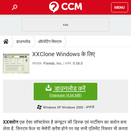
MENU
होम
JioMart से सामान ऑर्डर करें
प्रेगनेंसी ऐप्स
टेक-स्पेशल
डाउनलोड
ऑपरेटिंग सिस्टम
फोन पर अकाउंट बैलेंस चेक
TIKTOK होम फीड मैनेज करें
2020 के फ्री एंटीवायरस
JioPhone में ArogyaSetu ऐप
डाउनलोड
XXClone Windows के लिए
WhatsApp Hack हो गया?
Lucky Patcher यूज करें
बेस्ट फ्री ऑनलाइन गेम्स
Vidmate
PUBG Mobile
संपादक:
Pixelab, Inc.
वर्जन:
0.58.0
FORUM
WhatsRemoved+
TikTok Account Freeze हो गया
JioPhone में TikTok डाउनलोड
एनसाइक्लोपीडिया
डाउनलोड करें
SBI बैंक अकाउंट नंबर पता करें
केबल और कनेक्टर्स
कंप्यूटर बस
Freeware
(4.66 MB)
सीरियल और पैरलल पोर्ट
Windows XP Windows 2000
-
अंग्रेजी
XXक्लोन
एक ऐसा सॉफ्टवेयर है कंप्यूटर की डिस्क एवं पार्टीशन का क्लोन बना
लेता है. सिस्टम फेल या मेमोरी क्रैश होने पर यह सभी एलिमेंट रिकवर भी करता