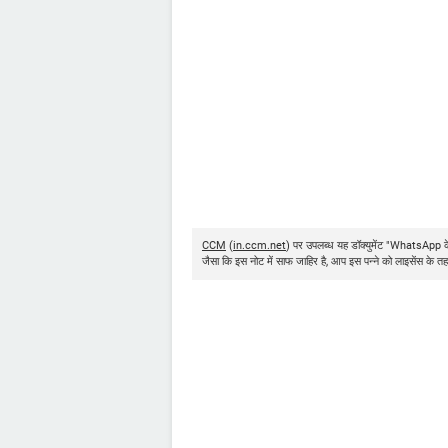
CCM
(
in.ccm.net
) पर उपलब्ध यह डॉक्युमेंट "WhatsApp के 
जैसा कि इस नोट में साफ जाहिर है, आप इस पन्ने को लाइसेंस के तह