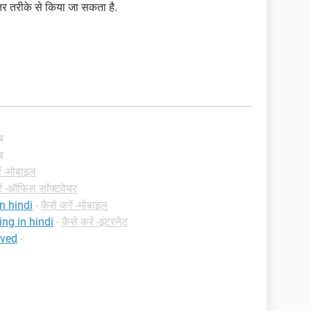
 तरीके से किया जा सकता है.
ब
ब
ें -मोबाइल
रें -ऑफिस सॉफ्टवेयर
n hindi
-
कैसे करें -मोबाइल
ng in hindi
-
कैसे करें -इंटरनेट
ived
-