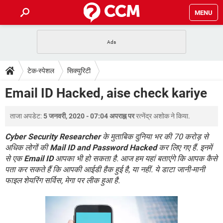
MENU
होम
JioMart से सामान ऑर्डर करें
प्रेगनेंसी ऐप्स
टेक-स्पेशल
टेक-स्पेशल
सिक्युरिटी
फोन पर अकाउंट बैलेंस चेक
TIKTOK होम फीड मैनेज करें
2020 के फ्री एंटीवायरस
JioPhone में ArogyaSetu ऐप
डाउनलोड
Email ID Hacked, aise check kariye
WhatsApp Hack हो गया?
Lucky Patcher यूज करें
बेस्ट फ्री ऑनलाइन गेम्स
Vidmate
PUBG Mobile
FORUM
ताजा अपडेट:
5 जनवरी, 2020 - 07:04 अपराह्न पर
रत्नेंद्र अशोक
ने किया.
WhatsRemoved+
TikTok Account Freeze हो गया
JioPhone में TikTok डाउनलोड
Cyber Security Researcher
के मुताबिक दुनिया भर की 70 करोड़ से
एनसाइक्लोपीडिया
अधिक लोगों की
Mail ID and Password Hacked
कर लिए गए हैं. इनमें
SBI बैंक अकाउंट नंबर पता करें
से एक
Email ID
आपका भी हो सकता है. आज हम यहां बताएंगे कि आपक कैसे
केबल और कनेक्टर्स
कंप्यूटर बस
पता कर सकते हैं कि आपकी आईडी हैक हुई है, या नहीं. ये डाटा जानी-मानी
सीरियल और पैरलल पोर्ट
फाइल शेयरिंग सर्विस, मेगा पर लीक हुआ है.